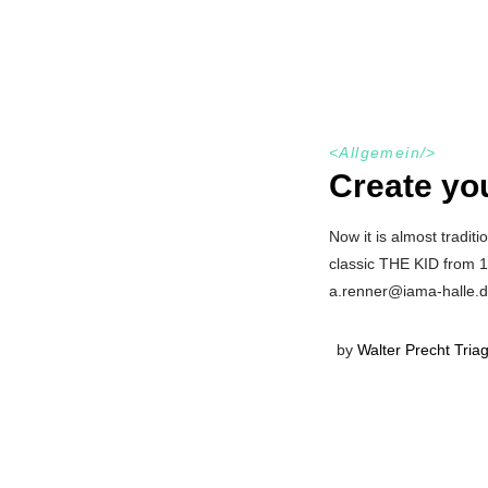
<
Allgemein
/>
Create yo
Now it is almost tradit
classic THE KID from 19
a.renner@iama-halle.de.
by
Walter Precht Tria