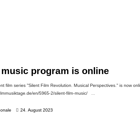
m music program is online
nt film series "Silent Film Revolution. Musical Perspectives." is now onl
/filmmusiktage.de/en/5965-2/silent-film-music/
gonale
24. August 2023