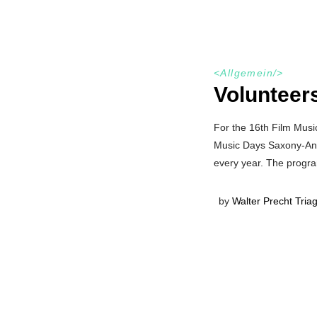
<
Allgemein
/>
Volunteer
For the 16th Film Musi
Music Days Saxony-Anhal
every year. The program
by
Walter Precht Tria